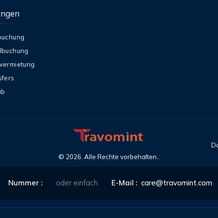
ungen
buchung
lbuchung
vermietung
sfers
ub
Da
©
2026
. Alle Rechte vorbehalten..
Nummer :
oder einfach
E-Mail :
care@travomint.com