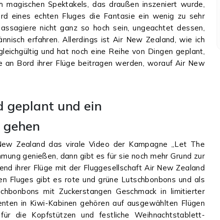
ch magischen Spektakels, das draußen inszeniert wurde,
ord eines echten Fluges die Fantasie ein wenig zu sehr
Passagiere nicht ganz so hoch sein, ungeachtet dessen,
nnisch erfahren. Allerdings ist Air New Zealand, wie ich
 gleichgültig und hat noch eine Reihe von Dingen geplant,
e an Bord ihrer Flüge beitragen werden, worauf Air New
d geplant und ein
e gehen
New Zealand das virale Video der Kampagne „Let The
mmung genießen, dann gibt es für sie noch mehr Grund zur
d ihrer Flüge mit der Fluggesellschaft Air New Zealand
 Fluges gibt es rote und grüne Lutschbonbons und als
schbonbons mit Zuckerstangen Geschmack in limitierter
zenten in Kiwi-Kabinen gehören auf ausgewählten Flügen
r die Kopfstützen und festliche Weihnachtstablett-