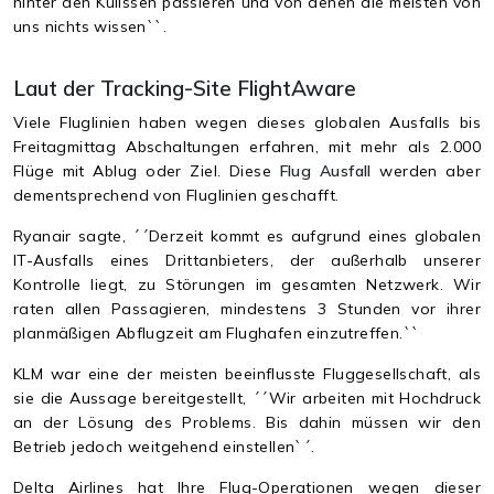
hinter den Kulissen passieren und von denen die meisten von
uns nichts wissen``.
Laut der Tracking-Site FlightAware
Viele Fluglinien haben wegen dieses globalen Ausfalls bis
Freitagmittag Abschaltungen erfahren, mit mehr als 2.000
Flüge mit Ablug oder Ziel. Diese
Flug Ausfall
werden aber
dementsprechend von Fluglinien geschafft.
Ryanair sagte, ´´Derzeit kommt es aufgrund eines globalen
IT-Ausfalls eines Drittanbieters, der außerhalb unserer
Kontrolle liegt, zu Störungen im gesamten Netzwerk. Wir
raten allen Passagieren, mindestens 3 Stunden vor ihrer
planmäßigen Abflugzeit am Flughafen einzutreffen.``
KLM war eine der meisten beeinflusste Fluggesellschaft, als
sie die Aussage bereitgestellt, ´´Wir arbeiten mit Hochdruck
an der Lösung des Problems. Bis dahin müssen wir den
Betrieb jedoch weitgehend einstellen`´.
Delta Airlines hat Ihre Flug-Operationen wegen dieser