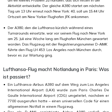
um ein kleines Problem zu handeln, das sich mitten in der
Aktivität entwickelte. Der gleiche A380 startet am nächsten
Tag um 13 Uhr erneut nach New York: 40, soll um 15:44 Uhr
Ortszeit am New Yorker Flughafen JFK ankommen.
Der A380, den die Lufthansa kürzlich während eines
Turnarounds einsetzte, war vor seinem Flug nach New York
am 25. Juli eine Woche lang am Flughafen München gewartet
worden. Das Flugzeug mit der Registrierungsnummer D-AIMK
führte den Flug LH 453: Los Angeles nach München durch,
bevor es zur Wartung ging.
Lufthansa-Flug macht Notlandung in Paris: Was
ist passiert?
Ein Lufthansa-Airbus A380 auf dem Weg zum Los Angeles
International Airport (LAX) wurde zum Paris Charles De
Gaulle International Airport (CDG) umgeleitet, nachdem er
7700 ausgerufen hatte – einen universellen Code für einen
allgemeinen Notfall in einem Flugzeug.
Der als D-AIML registrierte Airbus A380 verließ den