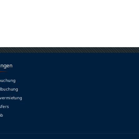
ungen
buchung
lbuchung
vermietung
sfers
ub