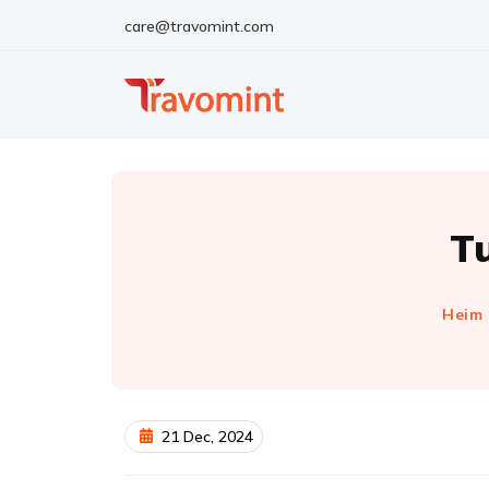
care@travomint.com
T
Heim
21 Dec, 2024