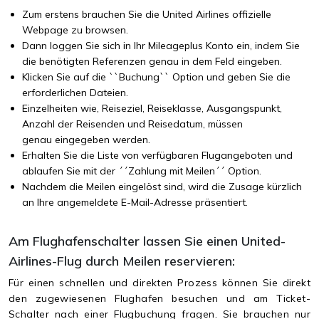
Zum erstens brauchen Sie die United Airlines offizielle
Webpage zu browsen.
Dann loggen Sie sich in Ihr Mileageplus Konto ein, indem Sie
die benötigten Referenzen genau in dem Feld eingeben.
Klicken Sie auf die ``Buchung`` Option und geben Sie die
erforderlichen Dateien.
Einzelheiten wie, Reiseziel, Reiseklasse, Ausgangspunkt,
Anzahl der Reisenden und Reisedatum, müssen
genau eingegeben werden.
Erhalten Sie die Liste von verfügbaren Flugangeboten und
ablaufen Sie mit der ´´Zahlung mit Meilen´´ Option.
Nachdem die Meilen eingelöst sind, wird die Zusage kürzlich
an Ihre angemeldete E-Mail-Adresse präsentiert.
Am Flughafenschalter lassen Sie einen United-
Airlines-Flug durch Meilen reservieren:
Für einen schnellen und direkten Prozess können Sie direkt
den zugewiesenen Flughafen besuchen und am Ticket-
Schalter nach einer Flugbuchung fragen. Sie brauchen nur