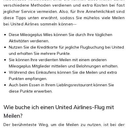
verschiedene Methoden verdienen und extra Kosten bei fast
jeglicher Service vermeiden. Also, für Ihre Annehmlichkeit sind
diese Tipps unten erwähnt, sodass Sie mühelos viele Meilen
bei United Airlines sammeln können--
Diese Mileageplus Miles können Sie durch Ihre täglichen
Aktivitäten verdienen.
Nutzen Sie die Kreditkarte für jegliche Flugbuchung bei United
und erhalten Sie mehrere Punkte.
Sie können Ihre verdienten Meilen mit einem anderen
Mileageplus Mitglieder mitteilen und Belohnungen erhalten.
Während des Einkaufens können Sie die Meilen und extra
Punkten empfangen.
Auch beim Essen in Ihrem Lieblingsrestaurant können Sie
diese Punkte erwerben.
Wie buche ich einen United Airlines-Flug mit
Meilen?
Der berühmteste Weg, um die Meilen zu nutzen, ist bei der