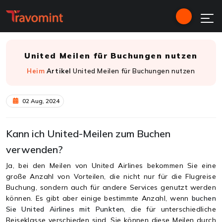
United Meilen für Buchungen nutzen
Heim
Artikel
United Meilen für Buchungen nutzen
02 Aug, 2024
Kann ich United-Meilen zum Buchen
verwenden?
Ja, bei den Meilen von United Airlines bekommen Sie eine
große Anzahl von Vorteilen, die nicht nur für die Flugreise
Buchung, sondern auch für andere Services genutzt werden
können. Es gibt aber einige bestimmte Anzahl, wenn
b
uchen
Sie United Airlines mit Punkten
, die für unterschiedliche
Reiseklasse verschieden sind. Sie können diese Meilen durch