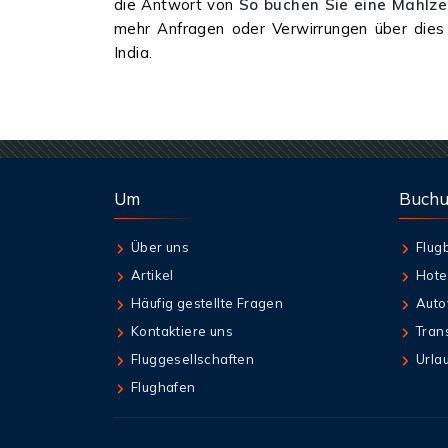
die Antwort von
So buchen Sie eine Mahlzei
mehr Anfragen oder Verwirrungen über die
India.
Um
Buch
Über uns
Flug
Artikel
Hote
Häufig gestellte Fragen
Auto
Kontaktiere uns
Tran
Fluggesellschaften
Urla
Flughafen