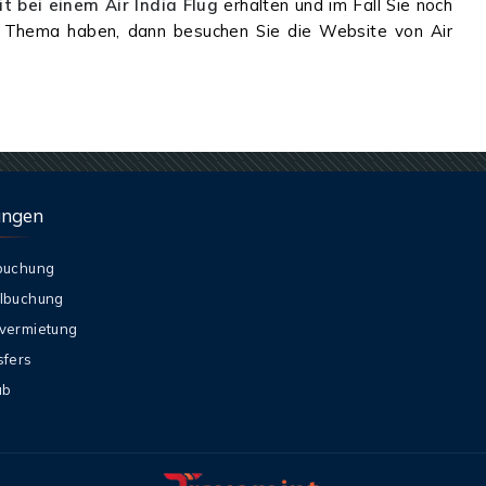
t bei einem Air India Flug
erhalten und im Fall Sie noch
s Thema haben, dann besuchen Sie die Website von Air
ungen
buchung
lbuchung
vermietung
sfers
ub