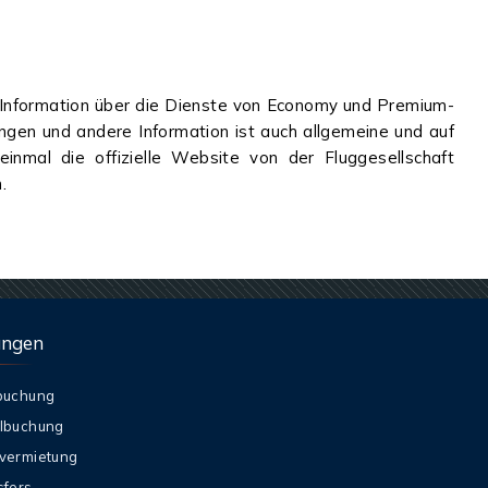
e Information über die Dienste von Economy und Premium-
en und andere Information ist auch allgemeine und auf
inmal die offizielle Website von der Fluggesellschaft
n.
ungen
buchung
lbuchung
vermietung
sfers