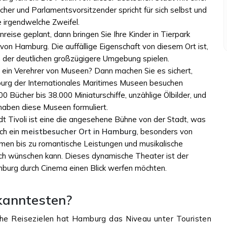
cher und Parlamentsvorsitzender spricht für sich selbst und
 irgendwelche Zweifel.
reise geplant, dann bringen Sie Ihre Kinder in Tierpark
on Hamburg. Die auffällige Eigenschaft von diesem Ort ist,
in der deutlichen großzügigere Umgebung spielen.
e ein Verehrer von Museen? Dann machen Sie es sichert,
burg der Internationales Maritimes Museen besuchen
0 Bücher bis 38.000 Miniaturschiffe, unzählige Ölbilder, und
haben diese Museen formuliert.
dt Tivoli ist eine die angesehene Bühne von der Stadt, was
ch ein
meistbesucher Ort in Hamburg
, besonders von
mmen bis zu romantische Leistungen und musikalische
ich wünschen kann. Dieses dynamische Theater ist der
mburg durch Cinema einen Blick werfen möchten.
kanntesten?
che Reisezielen hat Hamburg das Niveau unter Touristen