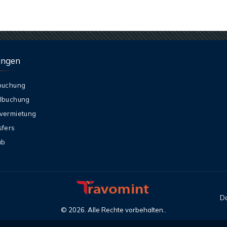
ungen
buchung
lbuchung
vermietung
sfers
ub
Da
©
2026
. Alle Rechte vorbehalten..