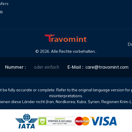
sfers
ub
Da
©
2026
. Alle Rechte vorbehalten..
Nummer :
oder einfach
E-Mail :
care@travomint.com
t be fully accurate or complete. Refer to the original language version for
misinterpretations.
ienen diese Länder nicht (Iran, Nordkorea, Kuba, Syrien, Regionen Krim