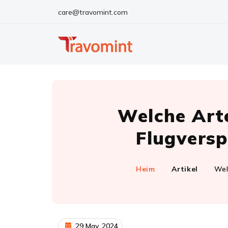
care@travomint.com
Welche Art
Flugvers
Heim
Artikel
Wel
29 May, 2024