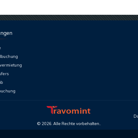
ungen
e
lbuchung
vermietung
sfers
ub
buchung
Da
©
2026
. Alle Rechte vorbehalten..