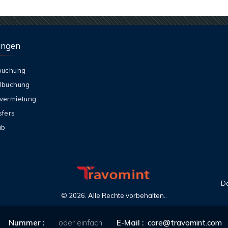
ungen
buchung
lbuchung
vermietung
sfers
ub
Da
©
2026
. Alle Rechte vorbehalten..
Nummer :
oder einfach
E-Mail :
care@travomint.com