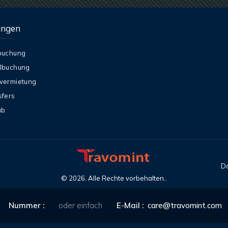
ungen
buchung
lbuchung
vermietung
sfers
ub
Da
©
2026
. Alle Rechte vorbehalten..
Nummer :
oder einfach
E-Mail :
care@travomint.com