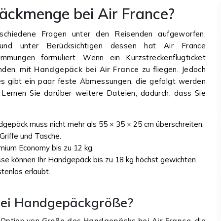
päckmenge bei Air France?
schiedene Fragen unter den Reisenden aufgeworfen,
 und unter Berücksichtigen dessen hat Air France
immungen formuliert. Wenn ein Kurzstreckenflugticket
enden, mit
Handgepäck bei Air France
zu fliegen. Jedoch
es gibt ein paar feste Abmessungen, die gefolgt werden
 Lernen Sie darüber weitere Dateien, dadurch, dass Sie
epäck muss nicht mehr als 55 × 35 × 25 cm überschreiten.
riffe und Tasche.
mium Economy bis zu 12 kg.
se können Ihr Handgepäck bis zu 18 kg höchst gewichten.
tenlos erlaubt.
 bei Handgepäckgröße?
 Option von
Große des Handgepäcks bei Air France,
die