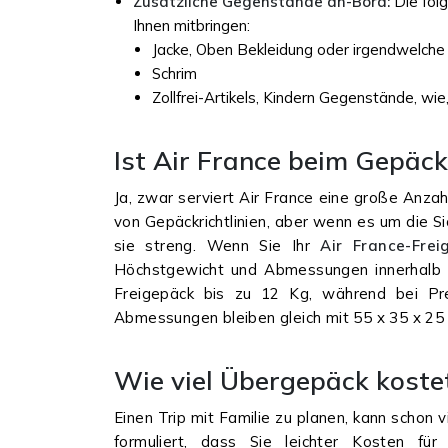
Zusätzliche Gegenstände an-Bord:
Die fol
Ihnen mitbringen:
Jacke, Oben Bekleidung oder irgendwelche K
Schrim
Zollfrei-Artikels, Kindern Gegenstände, wi
Ist Air France beim Gepäc
Ja, zwar serviert Air France eine große Anzah
von Gepäckrichtlinien, aber wenn es um die S
sie streng. Wenn Sie Ihr
Air France-Fre
Höchstgewicht und Abmessungen innerhalb 
Freigepäck bis zu 12 Kg, während bei Pr
Abmessungen bleiben gleich mit 55 x 35 x 25
Wie viel Übergepäck kostet
Einen Trip mit Familie zu planen, kann schon v
formuliert, dass Sie leichter Kosten f