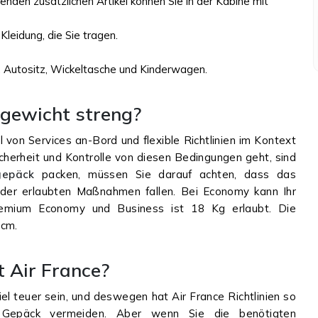
genden zusätzlichen Artikel können Sie in der Kabine mit
leidung, die Sie tragen.
e, Autositz, Wickeltasche und Kinderwagen.
kgewicht streng?
l von Services an-Bord und flexible Richtlinien im Kontext
icherheit und Kontrolle von diesen Bedingungen geht, sind
igepäck
packen, müssen Sie darauf achten, dass das
der erlaubten Maßnahmen fallen. Bei Economy kann Ihr
emium Economy und Business ist 18 Kg erlaubt. Die
 cm.
 Air France?
iel teuer sein, und deswegen hat Air France Richtlinien so
ür Gepäck vermeiden. Aber wenn Sie die benötigten