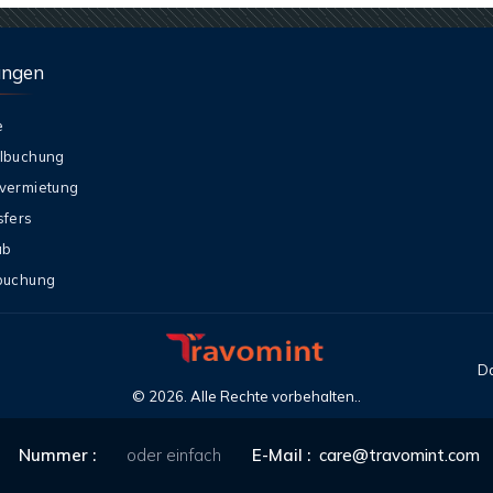
ungen
e
lbuchung
vermietung
sfers
ub
buchung
Da
©
2026
. Alle Rechte vorbehalten..
Nummer :
oder einfach
E-Mail :
care@travomint.com