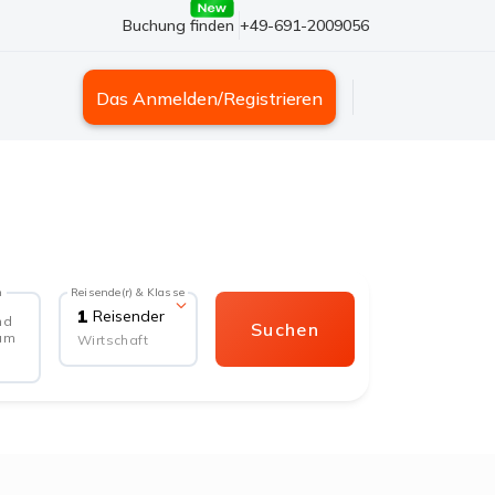
Buchung finden
+49-691-2009056
Das Anmelden/Registrieren
m
Reisende(r) & Klasse
1
Reisender
nd
Suchen
 um
Wirtschaft