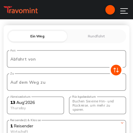
Ein Weg
Rundfahrt
Aus
Abfahrt von
Zu
Auf dem Weg zu
Abreisedatum
Rückgabedatum
Buchen Sie eine Hin- und
13
Aug
'
2026
Rückreise, um mehr zu
Thursday
sparen.
Reisende(r) & Klasse
1
Reisender
Wirtschaft