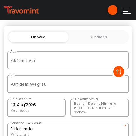
Ein Weg
Rundfahrt
Aus
Abfahrt von
Zu
Auf dem Weg zu
Abreisedatum
Rückgabedatum
Buchen Sie eine Hin- und
12
Aug
'
2026
Rückreise, um mehr zu
Wednesday
sparen.
Reisende(r) & Klasse
1
Reisender
Wirtschaft