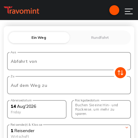
Ein Weg
Rundfahrt
Aus
Abfahrt von
Zu
Auf dem Weg zu
Abreisedatum
Rückgabedatum
Buchen Sie eine Hin- und
14
Aug
'
2026
Rückreise, um mehr zu
Friday
sparen.
Reisende(r) & Klasse
1
Reisender
Wirtschaft