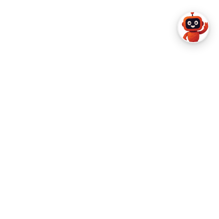
Um
Buchungen
Über uns
Flugbuchung
Artikel
Hotelbuchung
Häufig gestellte Fragen
Autovermietung
Kontaktiere uns
Transfers
Fluggesellschaften
Urlaub